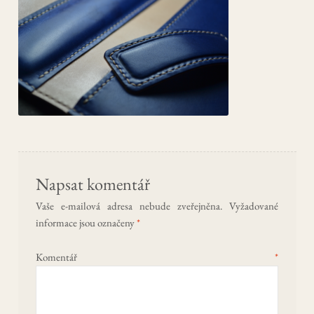
CHILD
MENU
EXPAN
Kontakt
CHILD
MENU
Můj účet
Napsat komentář
Vaše e-mailová adresa nebude zveřejněna.
Vyžadované
informace jsou označeny
*
Komentář
*