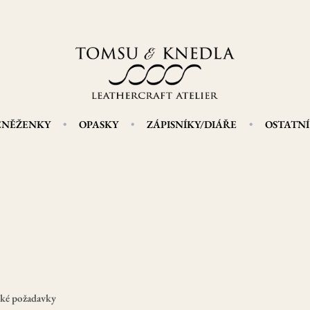
ENĚŽENKY
OPASKY
ZÁPISNÍKY/DIÁŘE
OSTATNÍ
cké požadavky