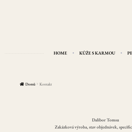
Přeskočit
Přejít
na
k
navigaci
obsahu
webu
HOME
KŮŽE S KARMOU
P
Domů
Kontakt
Dalibor Tomsu
Zakázková výroba, stav objednávek, specifi