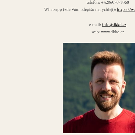
telefon: +420607078368
Whatsapp (zde Vám odepíšu nejrychleji):
https://
e-mail:
info@dkkd.cz
web: www.dkkd.cz