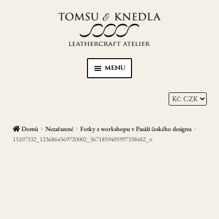
Přeskočit
Přejít
na
k
navigaci
obsahu
webu
MENU
Home
Kůže s Karmou
Domů
Nezařazené
Fotky z workshopu v Pasáži českého designu
Peněženky
15107332_1236864569720002_3671859405997338482_n
Opasky
Zápisníky/diáře
EXPAN
Ostatní