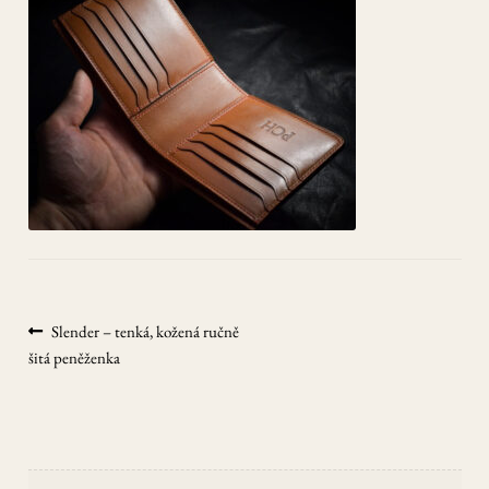
CHILD
MENU
EXPAN
Kontakt
CHILD
MENU
Můj účet
Navigace
Předchozí
Slender – tenká, kožená ručně
příspěvek:
šitá peněženka
pro
příspěvek