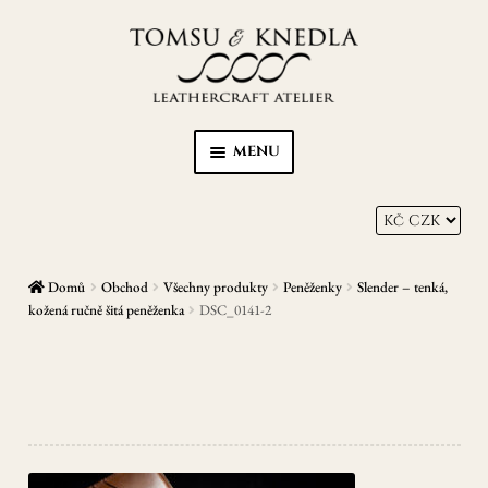
Přeskočit
Přejít
na
k
navigaci
obsahu
webu
MENU
Home
Kůže s Karmou
Domů
Obchod
Všechny produkty
Peněženky
Slender – tenká,
Peněženky
kožená ručně šitá peněženka
DSC_0141-2
Opasky
Zápisníky/diáře
EXPAN
Ostatní