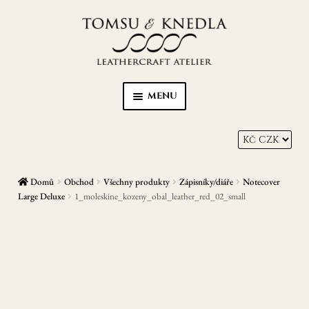
Přeskočit
Přejít
na
k
navigaci
obsahu
webu
MENU
Home
Kůže s Karmou
Domů
Obchod
Všechny produkty
Zápisníky/diáře
Notecover
Peněženky
Large Deluxe
1_moleskine_kozeny_obal_leather_red_02_small
Opasky
Zápisníky/diáře
EXPAN
Ostatní