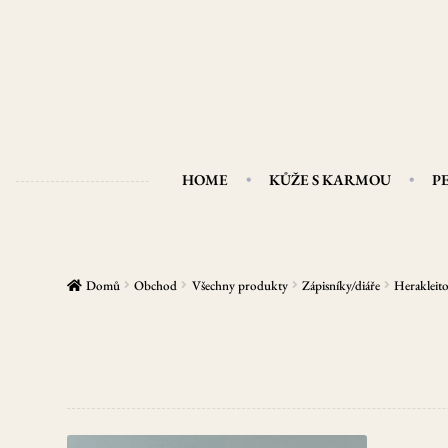
Přeskočit
Přejít
na
k
navigaci
obsahu
webu
HOME
KŮŽE S KARMOU
P
Domů
Obchod
Všechny produkty
Zápisníky/diáře
Herakleito