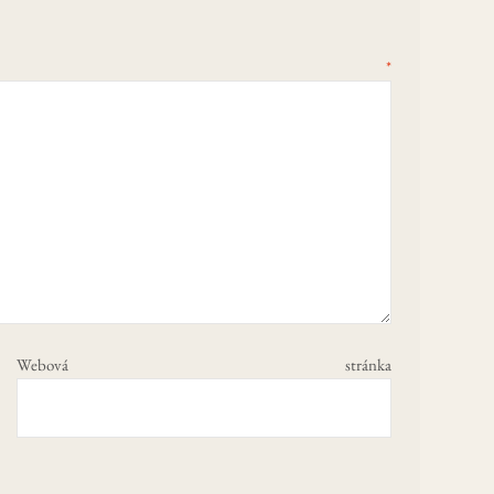
tář
*
Webová stránka