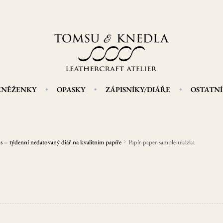
ENĚŽENKY
OPASKY
ZÁPISNÍKY/DIÁŘE
OSTATNÍ
s – týdenní nedatovaný diář na kvalitním papíře
Papír-paper-sample-ukázka