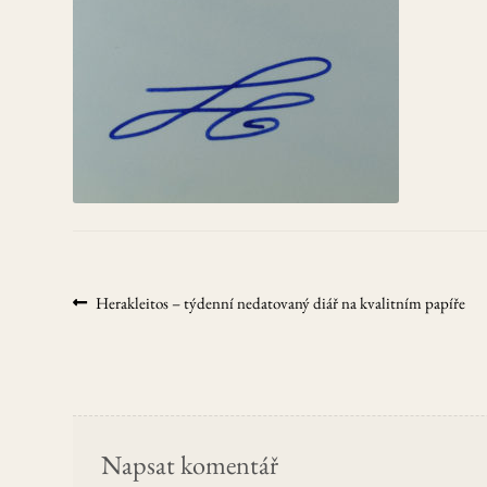
Navigace
Předchozí
Herakleitos – týdenní nedatovaný diář na kvalitním papíře
příspěvek:
pro
příspěvek
Napsat komentář