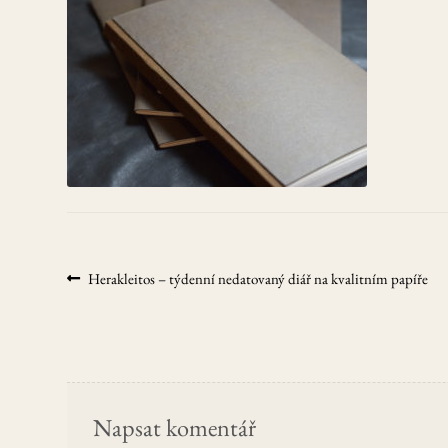
Navigace
Předchozí
Herakleitos – týdenní nedatovaný diář na kvalitním papíře
příspěvek:
pro
příspěvek
Napsat komentář