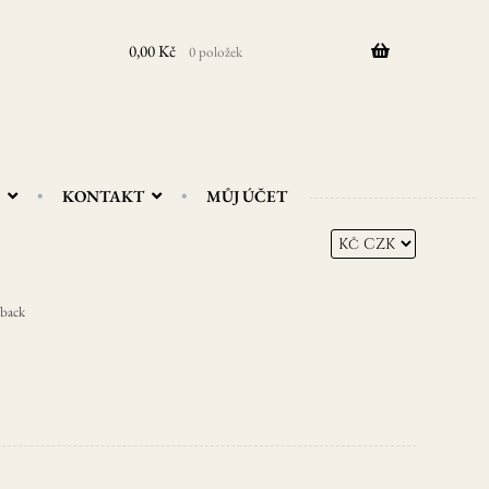
0,00
Kč
0 položek
KONTAKT
MŮJ ÚČET
–back