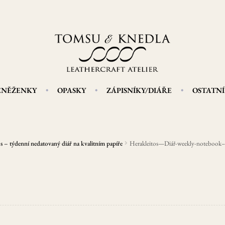
ENĚŽENKY
OPASKY
ZÁPISNÍKY/DIÁŘE
OSTATNÍ
s – týdenní nedatovaný diář na kvalitním papíře
Herakleitos—Diář-weekly-notebook