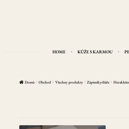
Přeskočit
Přejít
na
k
navigaci
obsahu
webu
HOME
KŮŽE S KARMOU
P
Domů
Obchod
Všechny produkty
Zápisníky/diáře
Herakleito