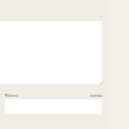
tář
*
Webová stránka