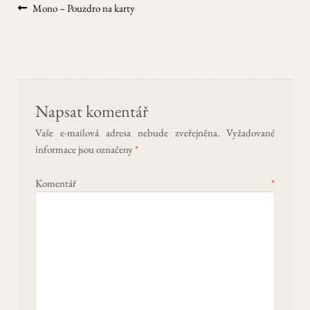
Navigace
Předchozí
Mono – Pouzdro na karty
příspěvek:
pro
příspěvek
Napsat komentář
Vaše e-mailová adresa nebude zveřejněna.
Vyžadované
informace jsou označeny
*
Komentář
*