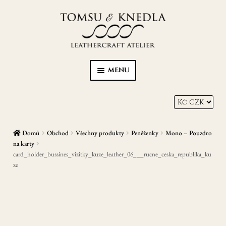
Přeskočit
Přejít
na
k
navigaci
obsahu
webu
MENU
Home
Kůže s Karmou
Domů
Obchod
Všechny produkty
Peněženky
Mono – Pouzdro
Peněženky
na karty
card_holder_bussines_vizitky_kuze_leather_06___rucne_ceska_republika_ku
ze
Opasky
Zápisníky/diáře
EXPAN
Ostatní