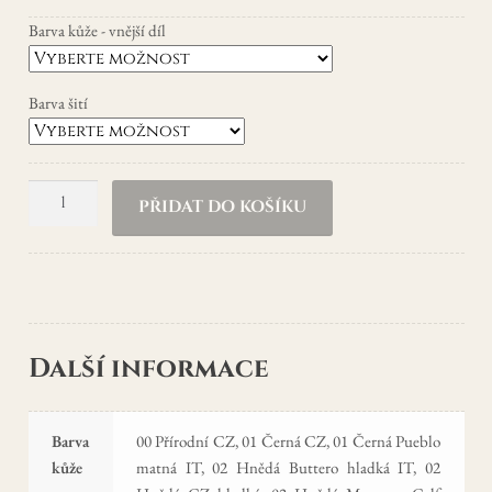
Barva kůže - vnější díl
Barva šití
Klíčenka
PŘIDAT DO KOŠÍKU
Shield
množství
Další informace
Barva
00 Přírodní CZ, 01 Černá CZ, 01 Černá Pueblo
kůže
matná IT, 02 Hnědá Buttero hladká IT, 02