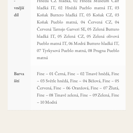
-
Hnědá CZ hladká, 02 Hnědá Museum Calf
vnější
hladká IT, 02 Hnědá Pueblo matná IT, 03
díl
Koňak Buttero hladká IT, 03 Koňak CZ, 03
Koňak Pueblo matná, 04 Červená CZ, 04
Červená Tarnsjo Garveri SE, 05 Zelená Buttero
hladká IT, 05 Zelená CZ, 05 Zelená olivová
Pueblo matná IT, 06 Modrá Buttero hladká IT,
07 Tyrkysová Pueblo matná, 08 Prugna Pueblo
matná
Barva
Fine – 01 Černá, Fine – 02 Tmavě hnědá, Fine
šití
– 03 Světle hnědá, Fine – 04 Béžová, Fine – 05
Červená, Fine – 06 Oranžová, Fine – 07 Žlutá,
Fine – 08 Tmavě zelená, Fine – 09 Zelená, Fine
– 10 Modrá