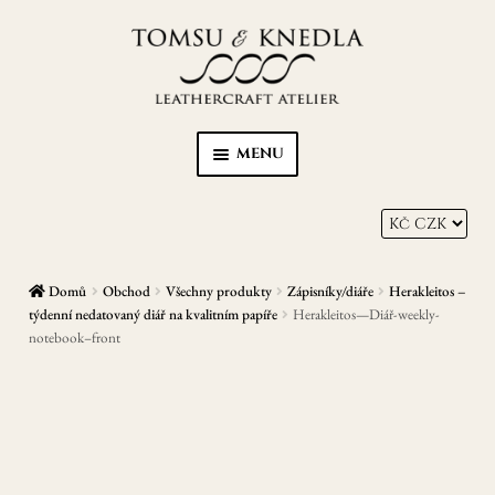
Přeskočit
Přejít
na
k
navigaci
obsahu
webu
MENU
Home
Kůže s Karmou
Domů
Obchod
Všechny produkty
Zápisníky/diáře
Herakleitos –
Peněženky
týdenní nedatovaný diář na kvalitním papíře
Herakleitos—Diář-weekly-
notebook–front
Opasky
Zápisníky/diáře
EXPAN
Ostatní