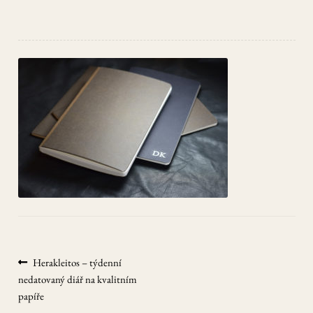
CHILD
MENU
EXPAN
Kontakt
CHILD
MENU
Můj účet
Navigace
Předchozí
Herakleitos – týdenní
příspěvek:
nedatovaný diář na kvalitním
pro
papíře