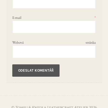
E-mail
*
Webová stránka
© Tomsu & Knedla Leathercraft Atelier 2026