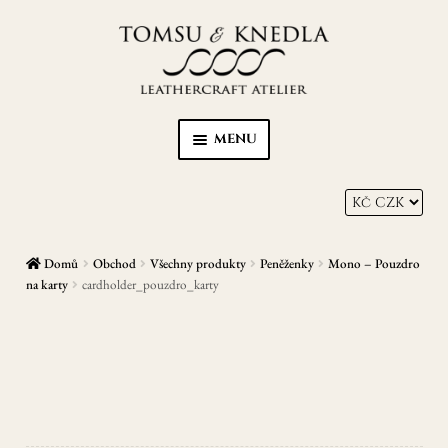
Přeskočit
Přejít
na
k
navigaci
obsahu
webu
MENU
Home
Kůže s Karmou
Domů
Obchod
Všechny produkty
Peněženky
Mono – Pouzdro
Peněženky
na karty
cardholder_pouzdro_karty
Opasky
Zápisníky/diáře
EXPAN
Ostatní