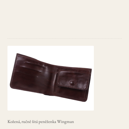
CHILD
MENU
EXPAN
Kontakt
CHILD
MENU
Můj účet
Kožená, ručně šitá peněženka Wingman