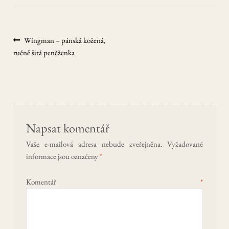
Navigace
Předchozí
Wingman – pánská kožená,
příspěvek:
ručně šitá peněženka
pro
příspěvek
Napsat komentář
Vaše e-mailová adresa nebude zveřejněna.
Vyžadované
informace jsou označeny
*
Komentář
*