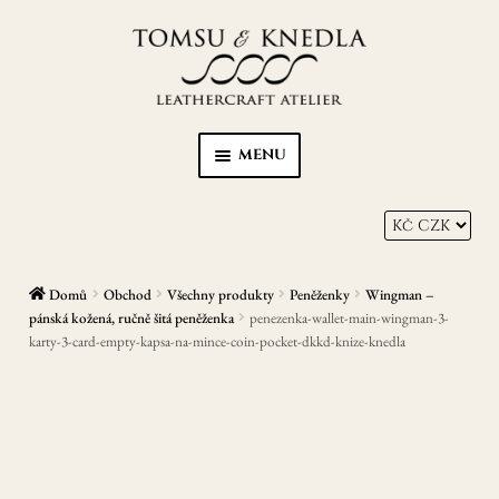
Přeskočit
Přejít
na
k
navigaci
obsahu
webu
MENU
Home
Kůže s Karmou
Domů
Obchod
Všechny produkty
Peněženky
Wingman –
Peněženky
pánská kožená, ručně šitá peněženka
penezenka-wallet-main-wingman-3-
karty-3-card-empty-kapsa-na-mince-coin-pocket-dkkd-knize-knedla
Opasky
Zápisníky/diáře
EXPAN
Ostatní